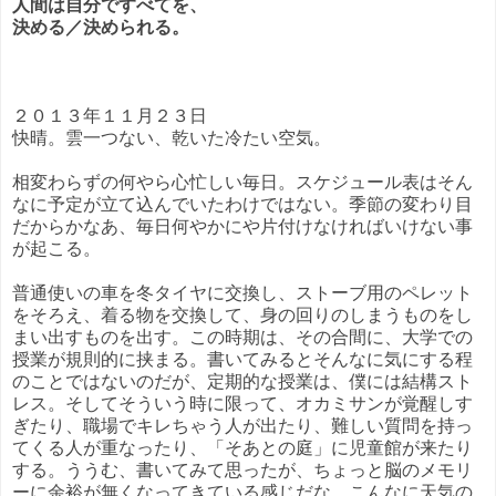
人間は自分ですべてを、
決める／決められる。
２０１３年１１月２３日
快晴。雲一つない、乾いた冷たい空気。
相変わらずの何やら心忙しい毎日。スケジュール表はそん
なに予定が立て込んでいたわけではない。季節の変わり目
だからかなあ、毎日何やかにや片付けなければいけない事
が起こる。
普通使いの車を冬タイヤに交換し、ストーブ用のペレット
をそろえ、着る物を交換して、身の回りのしまうものをし
まい出すものを出す。この時期は、その合間に、大学での
授業が規則的に挟まる。書いてみるとそんなに気にする程
のことではないのだが、定期的な授業は、僕には結構スト
レス。そしてそういう時に限って、オカミサンが覚醒しす
ぎたり、職場でキレちゃう人が出たり、難しい質問を持っ
てくる人が重なったり、「そあとの庭」に児童館が来たり
する。ううむ、書いてみて思ったが、ちょっと脳のメモリ
ーに余裕が無くなってきている感じだな。こんなに天気の