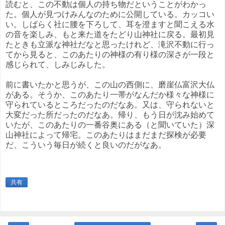
読むと、この不動は個人の持ち物だということがわかっ
た。個人が見つけみんなのために公開している。カッコい
い。しばらく社に腰を下ろして、耳を澄ますと聞こえる水
の音を楽しみ、もと来た道をたどり山神社に戻る。最初見
たときも立派な神社だなと思ったけれど、滝沢不動に行っ
てから見ると、このあたりの神様の有り様の深さが一段と
感じられて、しみじみした。
前に書いたかと思うが、この山の西側に、磨崖仏富沢大仏
がある。そうか、このあたり一帯がなんだか様々な神様に
守られているところだったのだなあ。又は、守られないと
大変だった所だったのだなあ。帰り、もう日が沈み始めて
いたが、このあたりの一番谷奥にある（と聞いていた）深
山神社によって帰宅。このあたりはまだまだ探検が必要
だ、こういう毎日が続くと良いのだがなあ。
共有