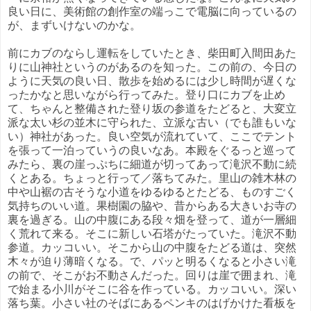
良い日に、美術館の創作室の端っこで電脳に向っているの
が、まずいけないのかな。
前にカブのならし運転をしていたとき、柴田町入間田あた
りに山神社というのがあるのを知った。この前の、今日の
ように天気の良い日、散歩を始めるには少し時間が遅くな
ったかなと思いながら行ってみた。登り口にカブを止め
て、ちゃんと整備された登り坂の参道をたどると、大変立
派な太い杉の並木に守られた、立派な古い（でも誰もいな
い）神社があった。良い空気が流れていて、ここでテント
を張って一泊っていうの良いなあ。本殿をぐるっと巡って
みたら、裏の崖っぷちに細道が切ってあって滝沢不動に続
くとある。ちょっと行って／落ちてみた。里山の雑木林の
中や山裾の古そうな小道をゆるゆるとたどる、ものすごく
気持ちのいい道。果樹園の脇や、昔からある大きいお寺の
裏を過ぎる。山の中腹にある段々畑を登って、道が一層細
く荒れて来る。そこに新しい石塔がたっていた。滝沢不動
参道。カッコいい。そこから山の中腹をたどる道は、突然
木々が迫り薄暗くなる。で、パッと明るくなると小さい滝
の前で、そこがお不動さんだった。回りは崖で囲まれ、滝
で始まる小川がそこに谷を作っている。カッコいい。深い
落ち葉。小さい社のそばにあるペンキのはげかけた看板を