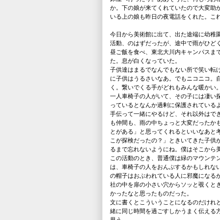
か。下の娘が来てくれていたので大変助
いる上の娘も昨日の夜電話をくれた。こ
今日から美術館に出て、出た途端に幼稚
活動、のはずだったが、途中で雨がひど
昼ご飯を食べ、東北大川内キャンパスま
た。息が白くなっていた。
子供達はまるでなんでもない所で笑い転
に子供はうるさいなあ。でもニコニコ。
く。繋いでくる手がどれもみんな暖かい
一人車椅子の人がいて、その子には凄い
っているとなんか過剰に保護されている
手伝って一緒にやるけど、それ以外はで
も仲間も、雨の中ちょっと大変だったか
とがある」と思ってくれるといいなあと
こが探検だったの？」ときいてきた子供
るまで忘れないようにね。僕はそこから
この活動のとき、普通僕は緑のマウンテ
は、車椅子の人をおんぶするかもしれな
の帽子はおぶわれている人に邪魔になる
社の中を扉の小さい穴からソッと覗くと
かったなと思ったものだった。
文に書くとこういうことになるのだけれ
緒に同じ時間を過ごすしかうまく伝える