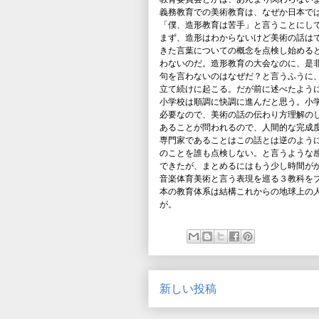
義務教育での美術教育は、なぜか日本で
「僕、造形教育は苦手」と言うことにし
まず、造形はわからないけど美術の話は
きた言葉についての概念を点検し始める
わないのだ。造形教育の大会なのに、是
句を言わないのはなぜだ？と言うふうに
立て続けに起こる。だが前に述べたよう
小学校は順調に快調に進んだと思う。小
必要なので、美術の話の伝わり方理解の
あることが問われるので、人間的な完成
専門家であることはこの話とは逆のよう
のことを誰も点検しない。と言うような
できたが、まとめるにはもう少し時間が
音楽体育美術と言う表現を巡る３教科を
本の教育体系は結構これからの地球上の
が。
新しい投稿