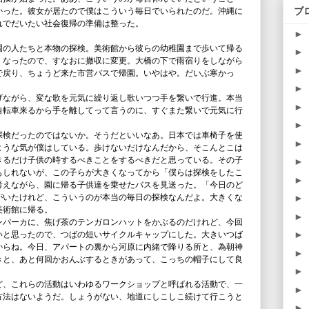
ブ
かった。彼女が居たので僕はこういう毎日でいられたのだ。沖縄に
れでだいたい社会復帰の準備は整った。
►
園の人たちと本物の探検。美術館から彼らの幼稚園まで歩いて帰る
►
くなったので、すなおに撤収に変更。大橋の下で雨宿りをしながら
►
で戻り、ちょうど来た市営バスで帰園。いやはや。だいぶ寒かっ
►
げながら、変な歌を元気に繰り返し歌いつつ手を繋いで行進。本当
►
自転車来るから手を離してって言うのに、すぐまた繋いで元気に行
。
►
探検だったのではないか。そうだといいなあ。日本では車椅子を使
►
ような気が僕はしている。歩けないだけなんだから、そこんとこは
きるだけ子供の時するべきことをするべきだと思っている。その子
►
もしれないが、この子らが大きくなってから「僕らは探検をしたこ
►
考えながら、園に帰る子供達を乗せたバスを見送った。「今日のど
がいたけれど、こういうのが本当の毎日の探検なんだよ。大きくな
►
美術館に帰る。
►
ンパーカに、焦げ茶のテンガロンハットをかぶるのだけれど、今回
►
いと思ったので、つばの短いサイクルキャップにした。大きいつば
からね。今日、アパートの裏から河原に内緒で降りる所と、為朝神
►
きと、あと何回かおんぶするときがあって、こっちの帽子にして良
►
ど、これらの活動はいわゆるワークショップと呼ばれる活動で、一
►
方法はないようだ。しょうがない、地道にしこしこ続けて行こうと
►