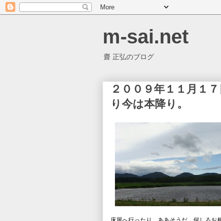
m-sai.net
齋 正弘のブログ
２００９年１１月１
り今は本降り。
床屋へ行ったり。ああそうだ、何しろお