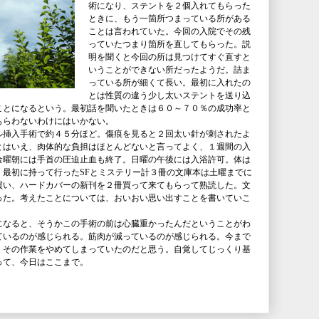
術になり、ステントを２個入れてもらった
ときに、もう一箇所つまっている所がある
ことは言われていた。今回の入院でその残
っていたつまり箇所を直してもらった。説
明を聞くと今回の所は見つけてすぐ直すと
いうことができない所だったようだ。詰ま
っている所が細くて長い。最初に入れたの
とは性質の違う少し太いステントを送り込
ことになるという。最初話を聞いたときは６０～７０％の成功率と
もらわないわけにはいかない。
ル挿入手術で約４５分ほど。傷痕を見ると２回太い針が刺されたよ
とはいえ、肉体的な負担はほとんどないと言ってよく、１週間の入
金曜朝には手首の圧迫止血も終了。日曜の午後には入浴許可。体は
。最初に持って行ったSFとミステリー計３冊の文庫本は土曜までに
買い、ハードカバーの新刊を２冊買って来てもらって熟読した。文
った。考えたことについては、おいおい思い出すことを書いていこ
になると、そうかこの手術の前は心臓重かったんだということがわ
ているのが感じられる。筋肉が減っているのが感じられる。今まで
、その作業をやめてしまっていたのだと思う。自覚してじっくり基
って、今日はここまで。