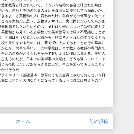
は造形教育と呼ばれていて、そういう名称の会合に呼ばれた時は
ている。造形と美術の言葉の違いを真面目に検討しても面白いが、
できるよ、と美術館の人に言われた時に各自がその何気なく使って
ところが大切だと思う。点検さえすれば、実は同じだったでもかま
非美術館でしたいというのも、それはなぜかについては特に誰も文
、美術館から見ていると学校での美術教育では様々不思議なことが
に、今回はそうなるだいぶ前から一緒に考えられたので少なくとも
学校の先生をやるためには、豊で深い大人であることがその基本に
しかたが、簡単で早い。一方中学校は、まず教える教科の専門家で
度合いの点検がどうもおろそかで甘いように僕には見える。美術の
に思えるのだが、日本での美術家の立場は、どうも違っていて、そ
感じも今回はだいぶあからさまに出て、そこを巡って考えることが
かかりそうだ。
プライマリー（基礎基本）教育のうちに全員にさせておくという日
人類にはすごく大切なことになってくるように僕には思えるのだ
ホーム
前の投稿