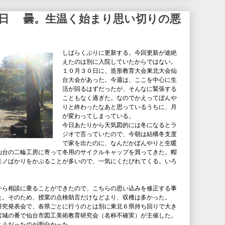
１日 曇。生温く始まり思い切りの悪
しばらくぶりに更新する。今回更新が途絶
えたのは別に入院していたからではない。
１０月３０日に、造形教育大会東北大会仙
台大会があった。今週は、ここを中心に生
活が回るはずだったが、そんなに緊張する
こともなく過ぎた。なのでかえってぼんや
りと終わったなあと思っているうちに、月
が変わってしまっている。
今日あたりから天気図的には冬になるとラ
ジオで言っていたので、今朝は結構冬支度
で家を出たのに、なんだかぼんやりと生暖
仙台の二輪工房に寄って冬用のサイクルキャップを買ってきた。帽
モノばかりをかぶることが多いので、一気にくたびれてくる。いろ
。
から相談に乗ることができたので、こちらの思い込みを修正する事
た。そのため、授業の点検助言だけなどより、収穫は多かった。
研究発表会で、各県ごとに行うのとは別に東北６県持ち回りで大き
宮城の番で仙台市図工美術教育研究会（名称不確実）が主催した。
ようだったのが面白かった。