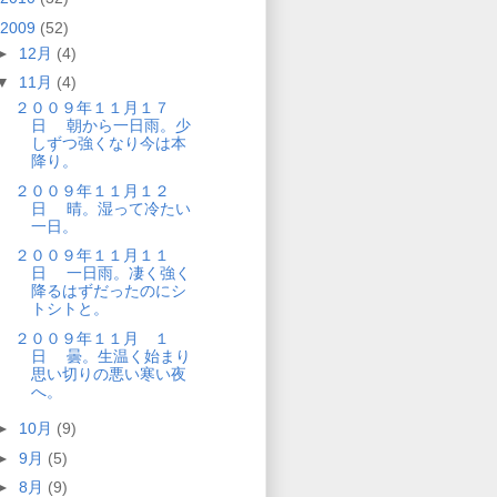
2009
(52)
►
12月
(4)
▼
11月
(4)
２００９年１１月１７
日 朝から一日雨。少
しずつ強くなり今は本
降り。
２００９年１１月１２
日 晴。湿って冷たい
一日。
２００９年１１月１１
日 一日雨。凄く強く
降るはずだったのにシ
トシトと。
２００９年１１月 １
日 曇。生温く始まり
思い切りの悪い寒い夜
へ。
►
10月
(9)
►
9月
(5)
►
8月
(9)