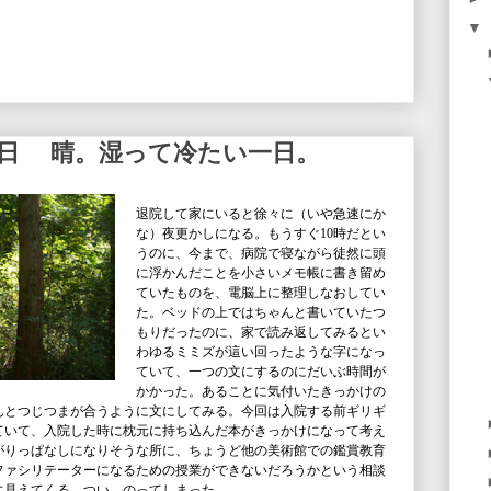
▼
２日 晴。湿って冷たい一日。
退院して家にいると徐々に（いや急速にか
な）夜更かしになる。もうすぐ10時だとい
うのに、今まで、病院で寝ながら徒然に頭
に浮かんだことを小さいメモ帳に書き留め
ていたものを、電脳上に整理しなおしてい
た。ベッドの上ではちゃんと書いていたつ
もりだったのに、家で読み返してみるとい
わゆるミミズが這い回ったような字になっ
ていて、一つの文にするのにだいぶ時間が
かかった。あることに気付いたきっかけの
んとつじつまが合うように文にしてみる。今回は入院する前ギリギ
ていて、入院した時に枕元に持ち込んだ本がきっかけになって考え
がりっぱなしになりそうな所に、ちょうど他の美術館での鑑賞教育
ファシリテーターになるための授業ができないだろうかという相談
に見えてくる。つい、のってしまった。