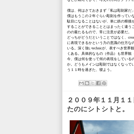
僕は、何はさておきまず「私は彫刻家だ
僕はもうこの２年ぐらい彫刻を作ってい
駄目になることはないが、単に鉄の熔接
することができることとはまったく違うことだ。
のの最たるもので、常に注意が必要だ。
どっちがどうだということではなく、creati
に表現できるかという力の意識の仕方なのだ
いる。深く強いtechnicが、表すべき
くある。具体的なもの（作品）も世界観
今、僕は何を使って何の表現をしている
か。どうもメインは彫刻ではなくなって
う１１時を過ぎた、寝よう。
２００９年１１月１
たのにシトシトと。