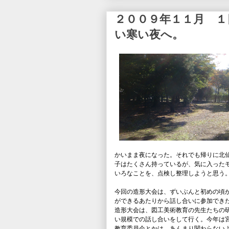
２００９年１１月 
い寒い夜へ。
かいまま夜になった。それでも帰りに北
子はたくさん持っているが、気に入った
いろなことを、点検し整理しようと思う
今回の造形大会は、ずいぶんと初めの頃
ができるあたりから話し合いに参加でき
造形大会は、図工美術教育の先生たちの
い規模での話し合いをして行く。今年は
教育委員会とかは、あんまり関わらない