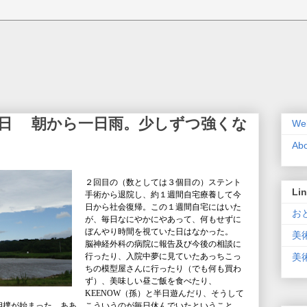
７日 朝から一日雨。少しずつ強くな
Wel
Ab
２回目の（数としては３個目の）ステント
Li
手術から退院し、約１週間自宅療養して今
日から社会復帰。この１週間自宅にはいた
おと
が、毎日なにやかにやあって、何もせずに
ぼんやり時間を視ていた日はなかった。
美
脳神経外科の病院に報告及び今後の相談に
行ったり、入院中夢に見ていたあっちこっ
美術
ちの模型屋さんに行ったり（でも何も買わ
ず）、美味しい昼ご飯を食べたり、
KEENOW（孫）と半日遊んだり、そうして
相撲が始まった。ああ、こういうのが毎日休んでいたということ