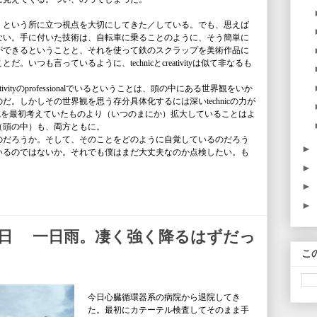
」という所に立つ視点を大切にしてきた／している。でも、思えば
ない。手に付いた技術は、自転車に乗ることのように、そう簡単に
ができるということと、それを使って鉄のスクラップを美術作品に
いつも言っているように、technicとcreativityは似て非なるも
vityのprofessionalでいるということは、頭の中にある世界観をいか
。しかしその世界観を思う存分具体化するには深いtechnicの力が
世界観を最初考えていたものより（いつのまにか）拡大していることはよ
（頭の中）も、両方ともに。
のだろうか。そして、そのことをどのように自覚しているのだろう
►
いるのではないか。それでも僕はまだ大丈夫なのか点検したい。も
►
►
►
１日 一日雨。凄く強く降るはずだっ
こ
今日心臓循環器系の病院から退院してき
た。最初にカテーテル検査してそのまま手