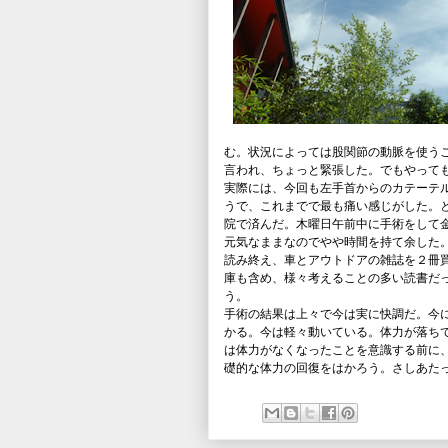
む。状況によっては股関節の動脈を使う
言われ、ちょっと緊張した。でもやって
実際には、今回も左手首からのカテーテ
うで、これまでで最も痛い感じがした。
院で済んだ。木曜日午前中に手術をして
元気なままなのでやや時間を持て余した
読み終え、車とアウトドアの雑誌を２冊
庫も含め、様々考えることの多い読書だ
う。
手術の結果は上々で今は実に快調だ。今
かる。今は軽々動いている。体力が落ち
は体力がなくなったことを意識する前に
礎的な体力の回復をはかろう。さしあた