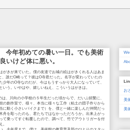
日 今年初めての暑い一日。でも美術
Wel
は良いけど体に悪い。
Ab
はがきが来ていた。僕の友達でお城の絵はがきくれる人はあま
と、誰だO崎って？彼はO寺君だった。名字が変わっていたの
Li
た少年のO寺なのだが、今はもうすっかり大人になっていて、
という。いやはや、嬉しいねえ、こういうはがきは。
おと
のは、川向の小学校の５年生だった頃からで、だいぶ頻繁に、
美
館の創作室で、様々、本当に様々な工作（粘土の団子作りから
当に動く小さいバイクまで）を、僕と一緒に楽しんだ仲間だっ
美術
木舟を彫ったのも、君たちではなかっただろうか。出来上がっ
って乗ってすぐ転覆したので、調べて、竹でアウトリガーを付
え。
い。去年度まで、僕は、美術館の教育普及部のひとりのスタッ