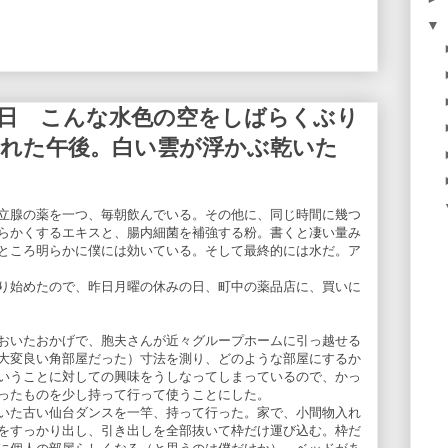
▼
３日 こんな水色の空をしばらくぶり
晴れた午後。白い雲が浮かぶ乾いた
立腺の薬を一つ、毎朝飲んでいる。その他に、同じ時間に幾つ
らかくするエキスと、腸内細菌を補強する粉。書くと凄い量み
ところ明らかに僕には効いている。そして最終的には水だ。ア
り始めたので、昨日月曜の休みの日、町中の薬品店に、買いに
おいたおかげで、胞夫さんが近々グループホームに引っ越せる
大変良い角部屋だった）寸法を測り、どのような部屋にするか
いうことに対しての興味をうしなってしまっているので、かっ
ったものを少し持って行って使うことにした。
いた古い仙台ダンスを一竿、持って行った。家で、小間物入れ
をすっかり出し、引き出しを全部抜いて枠だけ運び込む。枠だ