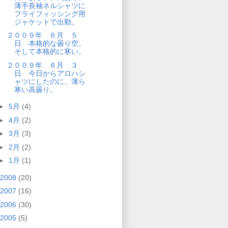
薄手長袖ネルシャツに
フライフィッシング用
ジャケットで出勤。
２００９年 ６月 ５
日 本格的な曇り空。
そして本格的に寒い。
２００９年 ６月 ３
日 今日からアロハシ
ャツにしたのに、薄ら
寒い高曇り。
►
5月
(4)
►
4月
(2)
►
3月
(3)
►
2月
(2)
►
1月
(1)
2008
(20)
2007
(16)
2006
(30)
2005
(5)