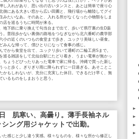
に個人の部屋らしくなる（と思うのは僕だけか）。ベッドがあ
押し入れがあり、思い出の古いタンスと、あとは簡単で座り心
北側にある大きい窓から広い田圃と、飛行場から離陸してグイ
住みたいなあ。そのあと、入れる所がなくなった小物類をしま
の店を巡るうちに時間が来る。
、地下鉄に乗り換えて勾当台まで出て、歩いて県庁裏の生D薬
う。普段歩かない裏側の路地をつなぎながら北六番町の農学部
六小の近くのいつもの食堂まで歩き、ユックリ美味しい昼食。
どみんな帰って、僕ひとりになって食事の感じ。
んでから食堂を出て、ユックリ歩いて通町の二輪工房Sまで。
を巡る雑談をして北仙台駅にたどり着き、うまい電車が無かっ
、ちょうどぴったりあった電車で家に帰る。沖縄で買った新し
うっと歩く。ぎりぎり雨に降られずに一日過ぎる。あそことこ
たかもしれないが、充分に充実した休日。できるだけ早く、無
ているものをしまおうと思う。
►
日 肌寒い、高曇り。薄手長袖ネル
►
ッシング用ジャケットで出勤。
►
►
いた感じと少し違う実感。様々なものを、様々な所から修正し