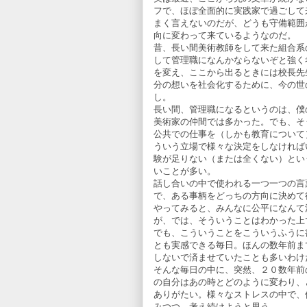
フで、ほぼ全面的に実践家で過ごして
まく言えないのだが、どうも守備範囲
向に変わって来ているようなのだ。
昔、長い間美術教師をして来た組合系
して管理職になんかならないぞと強く
を変え、ここから出るときには校長先
分の想いを社会化するために、今の世
し。
長い間、管理職になるというのは、僕
美術家の仲間では多かった。でも、そ
公共での仕事を（しかも教育について
ういう立場で様々な決定をしなければ
験が足りない（または全くない）とい
いことが多い。
話し合いの中で使われる一つ一つの言
で、ある事柄をどっちの方向に決めて
やってみると、みんなに公平になんて
が、では、そういうことはわかった上
でも、こういうことをこういうふうに
とも実感できる毎日。ほんの数年前ま
しないで済ませていたことも多いわけ
そんな毎日の中に、突然、２０数年前
の自分はあの時とどのように変わり、
ありがたい。様々なストレスの中で、
みつつ、考え続けようと思う。