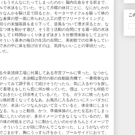
（もうそんなにたってしまったのか）脳内出血をする前まで、
ルで水泳をしていた。そして月曜の休日ごとに、なにがしかの
りなんかを駆け足で回るとか、モーターサイクルを駆って林の
こ
な倉庫の壁一面に作られた人工の壁でフリークライミングと
回りの未舗装路を走り下って、逆風をついて漕ぎ戻るとか、な
立つ体を動かす遊び。そう言う活動の合間にする週一回の水泳
をして１時間ゆっくり休まず泳ぎ１５分整理体操をして上がり
そういう基本の毎日の生活の合間に、美術館での仕事をしてい
で水の中に体を投げ出すのは、気持ちいいことの筆頭だった。
いた。
る今泉清掃工場に付属してある市営プールに寄った。なつかし
て行ったが、水泳帽は受付の前の自動販売機で、一番簡単な白
やってみて調子良くて続けそうだったら、気に入るやつを探し
て着替えをしたら窓に何か映っていた。僕は、いつでも何処で
ておきたいと日頃考えている／た。でも、ガラスに映ったもの
ぶ格好悪くなってるなあ。お風呂に入るみたいにスッパダカに
だが、水泳パンツなんかはいて立っていると、体全体にしまり
なる。ちょっと動揺。かつ、準備体操のしかたを忘れてしまっ
風にしたいのかが、多分イメージできなくなっているのだ。順
の体の何処をどのように動かしたいのかがきちんとイメージで
。そういうことが頭に浮かんでこなかった。しょうがないので
でごまかす。胸にうっすら汗をかく。プールサイドにおりて、