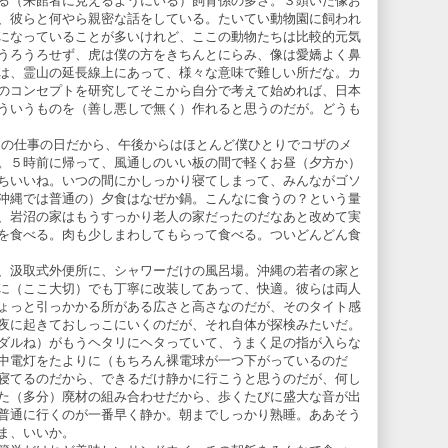
る（来館者に見えるようにいる）飼育係の多さ。３頭いた像お
、彼らと何やら親密な話をしている。たいてい動物園に飼われ
になっていることが多いけれど、ここの動物たちは比較的元気
うろうろせず、虎は僕の方をきちんとにらみ、像は愛嬌よく鼻
は、霊山の延長線上にあって、様々な意味で難しい所だな。カ
のコンセプトを研究してそこから自分で考えて始めれば、日本
ういうものを（善し悪しで無く）作れると思うのだが。どうも
りの仕事の日だから、午後からはほとんど僕ひとりでコザのメ
。５時前に帰って、風通しのいい板の間で軽くお昼（夕方か）
ちいいね。いつの間にかしっかり寝てしまって、みんながゴソ
沖縄では普通の）夕食はなぜか鍋。こんなに食うの？という量
、岩沼の家はもうすっかり老人の家だったのだなあと改めて実
を食べる。肉も少しまわしてもらって食べる。ついどんどん食
、汲取式外便所に、シャワーだけの風呂場。沖縄の若者の家と
に（ここ大切）でも丁寧に改装してあって、快適。彼らは両人
ょっと引っかかる所がある広さと高さなのだが、そのタイト感
夜に起きておしっこにいくのだが、それ自体が探検みたいだ。
ダルね）がもうヘタリにヘタっていて、うまく足の指が入らな
中電灯をたよりに（もちろん裸電球が一つ下がっているのだ
寝てるのだから、できるだけ静かに行こうと思うのだが、何し
た（多分）廃材の組み合わせだから、歩くたびに盛大な音が出
普通に行くのが一番早く静か。朝までしっかり熟睡。ああそう
ま、いいか。