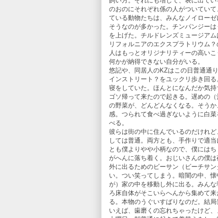
飼い方。それにも増して、表に出てい
のおのにそれぞれ係の人がついていて
ている動物たちは、みんなノイローゼ
そうなのが多かった。チンパンジーは
を上げた。チルドレンズミュージアム
リフォルニアのエクスプラトリウム？
人はもっとオリジナリティーの高いこ
何かが納得できない自分がいる。
悠記や、同居人のKZはこの日普通通
インストリート？をユックリ歩き回る
寝をしていた。ほんとになんだか気持
ゴソ帰って来たので起きる。遅めの（
の野菜が、どんどんなくなる。そうか
感。つられて食べ過ぎないように白菜
べる。
彼らは街の中に住んでいるのだけれど
しては普通。両方とも、手作りで適当
とも僕よりやや小柄なので、僕にはち
がへんに落ち着く。おじいさんの僕は
外に出るためのビーサン（ビーチサン
い。つい笑ってしまう。暗闇の中、懐
が）家の中を移動し外に出る。みんな
ろ床自体がそこいらへんから集めて来
る。本物のうぐいすばりなのだ。結局
いえば、歯磨くの忘れちゃったけど、