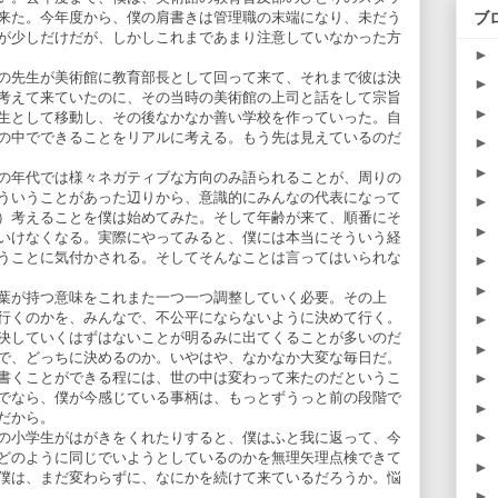
ブ
来た。今年度から、僕の肩書きは管理職の末端になり、未だう
が少しだけだが、しかしこれまであまり注意していなかった方
►
の先生が美術館に教育部長として回って来て、それまで彼は決
►
考えて来ていたのに、その当時の美術館の上司と話をして宗旨
►
生として移動し、その後なかなか善い学校を作っていった。自
の中でできることをリアルに考える。もう先は見えているのだ
►
►
の年代では様々ネガティブな方向のみ語られることが、周りの
ういうことがあった辺りから、意識的にみんなの代表になって
►
）考えることを僕は始めてみた。そして年齢が来て、順番にそ
►
いけなくなる。実際にやってみると、僕には本当にそういう経
うことに気付かされる。そしてそんなことは言ってはいられな
►
►
葉が持つ意味をこれまた一つ一つ調整していく必要。その上
行くのかを、みんなで、不公平にならないように決めて行く。
►
決していくはずはないことが明るみに出てくることが多いのだ
►
で、どっちに決めるのか。いやはや、なかなか大変な毎日だ。
書くことができる程には、世の中は変わって来たのだというこ
►
でなら、僕が今感じている事柄は、もっとずうっと前の段階で
►
だから。
►
の小学生がはがきをくれたりすると、僕はふと我に返って、今
どのように同じでいようとしているのかを無理矢理点検できて
►
僕は、まだ変わらずに、なにかを続けて来ているだろうか。悩
►