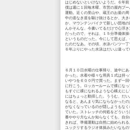
はじめないといけないようだ。６年前
僕は週に１回毎木曜、市営の屋内プー
運動。近くの里山や、蔵王のお釜の周
中の道なき道を駆け抜けるとか、大き
か、マウンテンバイクで新しい団地の
んかそんな、今書いてるだけで心浮き
だったので、それは、１５分準備体操
というものだった。今にして思えば、
たのだなあ。その頃、水泳パンツ一丁
６年ぶりにやった水泳はだいぶ違って
６月１０日水曜の仕事帰り、途中にあ
かった。水着や様々な用具１式は持っ
いやつを６００円で買った。まず一回
に行こう。ロッカールームで裸になっ
もすぐに裸になれるような心構えにし
にはちょっと動揺した。ううむ、だい
なると、あんまり気にならなかったの
がなくなっているのが隠しようもなく
ていた。ストレッチの何処をどういう
番ややり方なんか知らなくても、自分
きれば、準備運動は自然に始められる
ユックリするラジオ体操みたいなもの