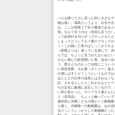
バスを降りて少し戻った所に大きな十
物は低い。福島というより、白石や古
は、ここが胡屋２丁目９番地であると
地。なんて言うのは（何回も言うが）
って結局行き付けず（ブロックをたど
しまってどうしても７番のブロックが
っ！この細い三角のはじっこが７かよ
（那覇よりは）遺っている感じで、歩
んでは、ちょっと見つかんないねとい
けない感じの鉄扉開いた奥。仙台に住
う。齋さんちの人って自然にこういう
い現状視察。入れ墨（タトゥー）屋さ
の僕にはすぐどうこうというものでは
ほとんどの日本の温泉には入れなくな
応、入れるとしたらこれかななどとウ
ちの文化に敏感に反応しているので、
い所が多かった。サープラス屋さんに
り（非売品）、ちょっと触っていいで
最終的に沖縄こどもの国という動物園
り着く。沖縄唯一の動物園は、山の谷
るけっこうしっかりした動物園だった