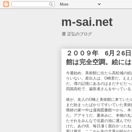
m-sai.net
齋 正弘のブログ
２００９年 6月２6
館は完全空調。絵に
今週始め、美術館に出たら高松城の絵
りいない。差出人は、O崎君だ。ええ
だ。僕の記憶にあるのはまだチビだっ
四国高松で、歯医者さんをやっている
彼が、友人のO橋と美術館に来ていた
まだ始まったばかりですいていた美術
廃材の家ー中は漫画図書館ーから、本
た。アアそうだ、夏休みに、本物の丸
たそれをみんなで北庭の池に運んで行
けた。あの頃、毎日凄く面白かったね
実は最近、ここから先の文章が続かな