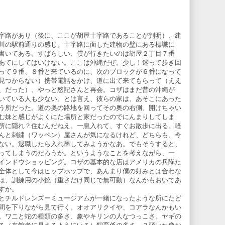
字路があり（後に、ここが胡屋十字路であることが判明）、建
川の駅前通りの感じ。十字路に面した建物の壁にある標識に
書いてある。すばらしい、僕が行きたいのは胡屋２丁目７番
あてにしてはいけない。ここは沖縄だぜ。少し！迷って歩き回
って９番、８番と来ているのに、次のブロックが６番になって
見つからない）携帯電話をかけ、道に出て来てもらって（ええ
、だった）、やっと悠記さんと再会。コザはまだ昔の沖縄が
いている人も少ない。とは言え、彼らの家は、あそこにあった
う所だった。道の奥の路地を回ってその奥の右側、開けちゃい
む妹と感じがよくにた場所と家だったのでにんまりしてしま
所に隠れ？住むんだねえ。一息入れて、すぐお散歩に出る。軽
んと刺繍（ワッペン）屋さんが気になるけれど、どちらも、今
ない。退職したら入れ墨してみようかなあ。でもそうすると、
ってしまうのだろうか。というようなことを考えながら、一
インドウショッピング。コザの基本的な店はアメリカの兵隊た
全体として今はヒップホップで、あんまり僕の好みとは合わな
は、訓練用の小銃（重さだけ同じで無可動）なんかもおいてあ
すか。
とチルドレンズーミュージアムが一緒になったような所にたど
間を下りながら見て行く。オオアリクイや、コアラなんかもい
。ワニと蛇の種類の多さ、象やキリンの人なつっこさ。ヤギの