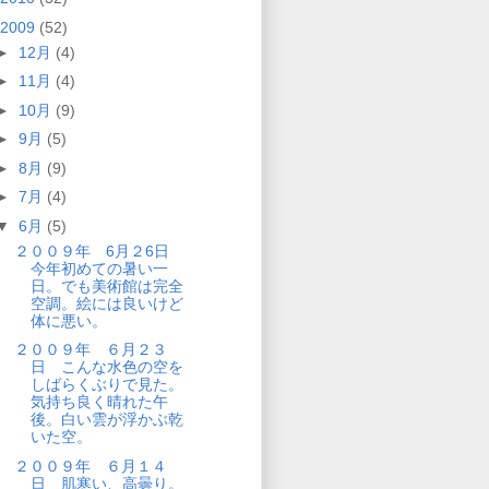
2009
(52)
►
12月
(4)
►
11月
(4)
►
10月
(9)
►
9月
(5)
►
8月
(9)
►
7月
(4)
▼
6月
(5)
２００９年 6月２6日
今年初めての暑い一
日。でも美術館は完全
空調。絵には良いけど
体に悪い。
２００９年 ６月２３
日 こんな水色の空を
しばらくぶりで見た。
気持ち良く晴れた午
後。白い雲が浮かぶ乾
いた空。
２００９年 ６月１４
日 肌寒い、高曇り。