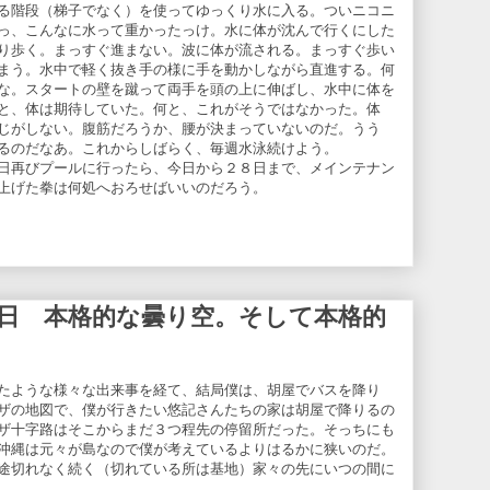
る階段（梯子でなく）を使ってゆっくり水に入る。ついニコニ
っ、こんなに水って重かったっけ。水に体が沈んで行くにした
り歩く。まっすぐ進まない。波に体が流される。まっすぐ歩い
まう。水中で軽く抜き手の様に手を動かしながら直進する。何
な。スタートの壁を蹴って両手を頭の上に伸ばし、水中に体を
と、体は期待していた。何と、これがそうではなかった。体
じがしない。腹筋だろうか、腰が決まっていないのだ。うう
るのだなあ。これからしばらく、毎週水泳続けよう。
日再びプールに行ったら、今日から２８日まで、メインテナン
上げた拳は何処へおろせばいいのだろう。
日 本格的な曇り空。そして本格的
たような様々な出来事を経て、結局僕は、胡屋でバスを降り
ザの地図で、僕が行きたい悠記さんたちの家は胡屋で降りるの
ザ十字路はそこからまだ３つ程先の停留所だった。そっちにも
沖縄は元々が島なので僕が考えているよりはるかに狭いのだ。
途切れなく続く（切れている所は基地）家々の先にいつの間に