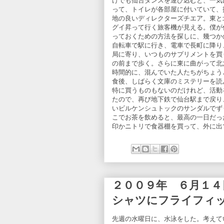
けでも仙台ダンスを運び込むと、一気
って、トイレが各部屋に付いていて、
地の良いディレクターズチエア。東と
グイ昇って行く旅客機が見える。僕が
っておくための方法を探しに、幾つか
自転車で駅に行き、電車で長町に降り
局に寄り、いつものサプリメントを買
の前まで歩く。さらに東に曲がって北
時間的に、混んでいた人たちがちょう
食後、しばらく文庫のミステリーを読
特に買うものもないのだけれど、活動
たので、再び地下鉄で仙台駅まで戻り
いビルケンシュトックのサンダルでず
こでお茶を飲めると、最高の一日だっ
印かニトリで食器棚を買って、外に出
２００９年 ６月１４
シャツにフライフィ
先週の水曜日に、水泳をした。考えて