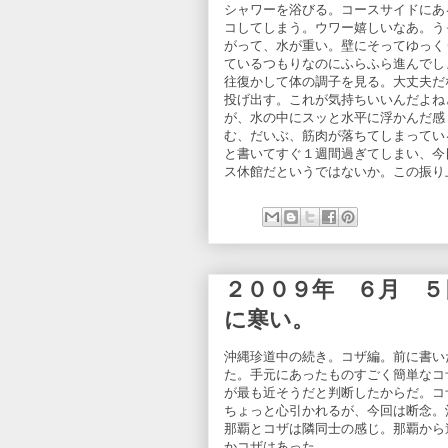
シャワーを浴びる。コースサイドにあ
コしてしまう。ウワー嬉しいなあ。う
がって、水が重い。壁にそってゆっく
ているつもりなのにふらふら進んでし
往復かして体の調子を見る。大丈夫だ
投げ出す。これが気持ちいいんだよね
が、水の中にスッと水平に浮かんだ感
む、だいぶ、筋肉が落ちてしまってい
と書いてすぐ１週間過ぎてしまい、今
ス休館だというではないか。この振り
２００９年 ６月 ５
に寒い。
沖縄珍道中の続き。コザ編。前に書い
た。手元にあったものすごく簡単なコ
が最も近そうだと判断したからだ。コ
ちょっと心引かれるが、今回は断念。
那覇とコザは隣同士の感じ。那覇から
かコザはあった。