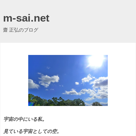
m-sai.net
齋 正弘のブログ
宇宙の中にいる私。
見ている宇宙としての空。