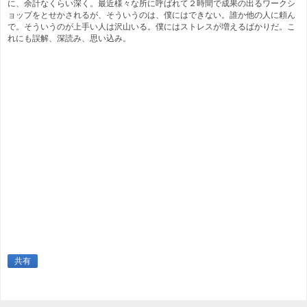
に、余計なくらい深く。最近様々な所に呼ばれて２時間で成果の出るワークシ
ョップをとせかされるが、そういうのは、僕にはできない。誰か他の人に頼ん
で。そういうのが上手い人は沢山いる。僕にはストレスが増えるばかりだ。こ
れにも誤解、深読み、思い込み。
共有