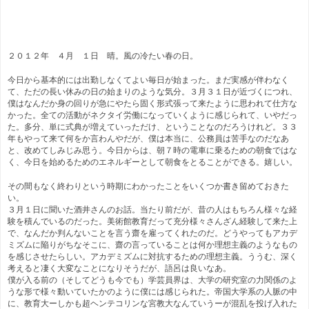
２０１２年 ４月 １日 晴。風の冷たい春の日。
今日から基本的には出勤しなくてよい毎日が始まった。まだ実感が伴わなく
て、ただの長い休みの日の始まりのような気分。３月３１日が近づくにつれ、
僕はなんだか身の回りが急にやたら固く形式張って来たように思われて仕方な
かった。全ての活動がネクタイ労働になっていくように感じられて、いやだっ
た。多分、単に式典が増えていっただけ、ということなのだろうけれど。３３
年もやって来て何をか言わんやだが、僕は本当に、公務員は苦手なのだなあ
と、改めてしみじみ思う。今日からは、朝７時の電車に乗るための朝食ではな
く、今日を始めるためのエネルギーとして朝食をとることができる。嬉しい。
その間もなく終わりという時期にわかったことをいくつか書き留めておきた
い。
３月１日に聞いた酒井さんのお話。当たり前だが、昔の人はもちろん様々な経
験を積んでいるのだった。美術館教育だって充分様々さんざん経験して来た上
で、なんだか判んないことを言う齋を雇ってくれたのだ。どうやってもアカデ
ミズムに陥りがちなそこに、齋の言っていることは何か理想主義のようなもの
を感じさせたらしい。アカデミズムに対抗するための理想主義。ううむ、深く
考えると凄く大変なことになりそうだが、語呂は良いなあ。
僕が入る前の（そしてどうも今でも）学芸員界は、大学の研究室の力関係のよ
うな形で様々動いていたかのように僕には感じられた。帝国大学系の人脈の中
に、教育大ーしかも超ヘンテコリンな宮教大なんていうーが混乱を投げ入れた