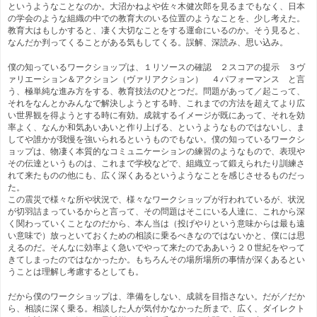
というようなことなのか。大沼かねよや佐々木健次郎を見るまでもなく、日本
の学会のような組織の中での教育大のいる位置のようなことを、少し考えた。
教育大はもしかすると、凄く大切なことをする運命にいるのか。そう見ると、
なんだか判ってくることがある気もしてくる。誤解、深読み、思い込み。
僕の知っているワークショップは、１リソースの確認 ２スコアの提示 ３ヴ
ァリエーション＆アクション（ヴァリアクション） ４パフォーマンス と言
う、極単純な進み方をする、教育技法のひとつだ。問題があって／起こって、
それをなんとかみんなで解決しようとする時、これまでの方法を超えてより広
い世界観を得ようとする時に有効。成就するイメージが既にあって、それを効
率よく、なんか和気あいあいと作り上げる、というようなものではないし、ま
してや誰かが我慢を強いられるというものでもない。僕の知っているワークシ
ョップは、物凄く本質的なコミュニケーションの練習のようなもので、表現や
その伝達というものは、これまで学校などで、組織立って鍛えられたり訓練さ
れて来たものの他にも、広く深くあるというようなことを感じさせるものだっ
た。
この震災で様々な所や状況で、様々なワークショップが行われているが、状況
が切羽詰まっているからと言って、その問題はそこにいる人達に、これから深
く関わっていくことなのだから、本ん当は（投げやりという意味からは最も遠
い意味で）放っといておくための相談に乗るべきなのではないかと、僕には思
えるのだ。そんなに効率よく急いでやって来たのでああいう２０世紀をやって
きてしまったのではなかったか。もちろんその場所場所の事情が深くあるとい
うことは理解し考慮するとしても。
だから僕のワークショップは、準備をしない、成就を目指さない。だが／だか
ら、相談に深く乗る。相談した人が気付かなかった所まで、広く、ダイレクト