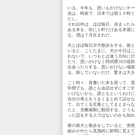
いる。今年も、思いもかけないチー
況は、時差で、日本では朝１０時ぐ
たし。
それ以外は、ほぼ毎日、決まったル
ある本を、街に１軒だけある本屋に
な。僕は７月生まれだ。
犬とほぼ毎日夕方散歩をする。彼と
いると、ごくたまに、犬が今日はこ
わないで、いつもとは違う方向に行
たり、思いがけなく阿武隈川の堤防
出会ったりする。思いがけない場面
る。探していないだけ、驚きは大き
ごく時々、昔書いた本を巡って、質
年間でも、誰とも会話せずにすごす
いけないから、誰ともというわけに
自分の考えをうまくまとめて話せな
て、出てくる言葉としてまとまらな
たと、支離滅裂に動揺する。どうも
った話をする人ではないのかも知れ
家の柴犬と散歩をしていると、突然
組みがやたら意識的に鮮明に見えて