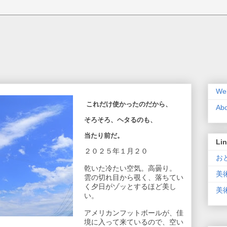
Wel
これだけ使かったのだから、
Ab
そろそろ、ヘタるのも、
当たり前だ。
Li
２０２５年１月２０
おと
乾いた冷たい空気。高曇り。
美
雲の切れ目から覗く、落ちてい
く夕日がゾッとするほど美し
美術
い。
アメリカンフットボールが、佳
境に入って来ているので、空い