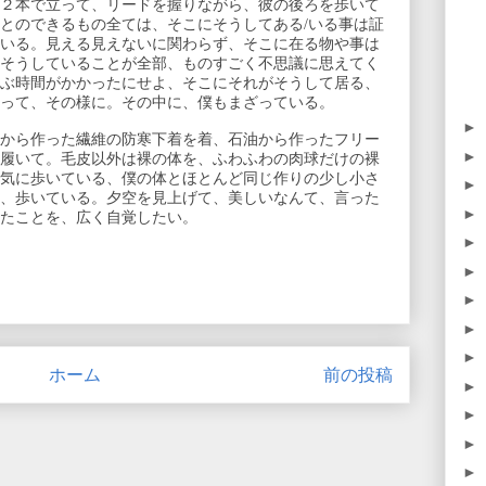
２本で立って、リードを握りながら、彼の後ろを歩いて
とのできるもの全ては、そこにそうしてある/いる事は証
いる。見える見えないに関わらず、そこに在る物や事は
そうしていることが全部、ものすごく不思議に思えてく
ぶ時間がかかったにせよ、そこにそれがそうして居る、
って、その様に。その中に、僕もまざっている。
►
から作った繊維の防寒下着を着、石油から作ったフリー
►
履いて。毛皮以外は裸の体を、ふわふわの肉球だけの裸
気に歩いている、僕の体とほとんど同じ作りの少し小さ
►
、歩いている。夕空を見上げて、美しいなんて、言った
►
たことを、広く自覚したい。
►
►
►
►
►
ホーム
前の投稿
►
►
►
►