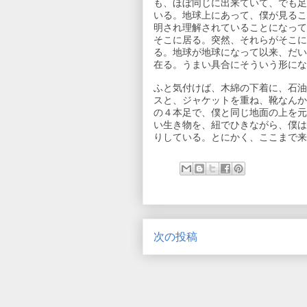
も、ほぼ同じに出来ていて、でも足
いる。地球上にあって、僕が見るこ
明され理解されていることになって
そこに居る。突然、それらがそこに
る。地球が地球になって以来、だい
在る。うまい具合にそういう形にな
ふと気付けば、木綿の下着に、石油
スと、ジャケットを重ね、靴なんか
の４本足で、僕と同じ地面の上を元
い生き物を、紐でひきながら、僕は
りしている。とにかく、ここまで来
次の投稿