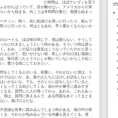
た時間は、ほぼテレヴィを見て
ブ
ムががんばっていて、目が離せない。アメリカからの実
らいから始まる。向こうは冬時間の夜だ。相撲も始まっ
▼
ーティン。時々、街に粕漬けを買いに行ったり、頼んで
取りに行ったり。何はともあれ、早く暖かくならないか
のルートも、ほぼ毎日同じで、僕は困らない。そうして
っちに行きましょうという時がある。そういう時は逆ら
く。おお、この辺りは最近はこうなっていたのかと思っ
の上に出て、思いがけない程、美しい夕日の沈む場面に
は、毎日思ったとうりにしか動いていないからこそ起こ
い。驚ける様にしておきたい。
問をしてくる人がいる。有難い。それがないと僕は、１
のではないか。あ、家の人たちとは少しお話をしないと
はいかないな。でも、そのくらい話をしないでいると、
くなってくる気がしてくる。頭の中が勝手に進みすぎ
くなる。質問した人が帰ってから、あれも、これもあっ
、僕は、質問に答える人で、ある問題をめぐってまとま
ない。逃げ口上だな。
不思議な世界に踏み込んでしまう時がある。彼の中の骨
くる。それらが包み込んでいる内臓も見えてくる。僕