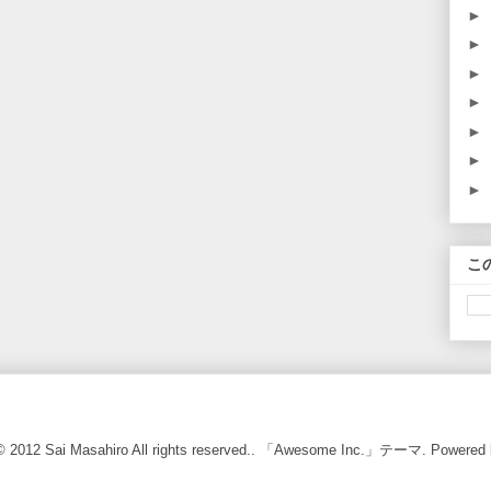
►
►
►
►
►
►
►
こ
 © 2012 Sai Masahiro All rights reserved.. 「Awesome Inc.」テーマ. Powered