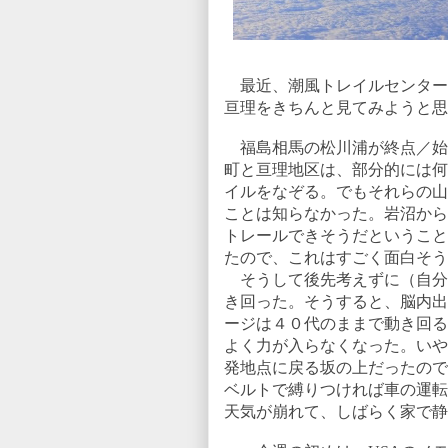
最近、潮風トレイルセンター
亘理をきちんと見てみようと思
福島相馬の松川浦が終点／始
町と亘理地区は、部分的には何
イルをなぞる。でもそれらの山
ことは知らなかった。岩沼から
トレールできそうだということ
たので、これはすごく面白そう
そうして後先考えずに（自分
き回った。そうすると、脳内出
ージは４０代のままで動き回る
よく力が入らなくなった。いや
発地点に戻る坂の上だったので
ベルトで縛りつければ車の運転
天気が崩れて、しばらく家で静