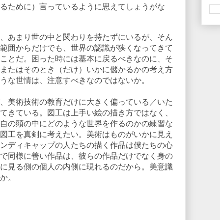
るために）言っているように思えてしょうがな
、あまり世の中と関わりを持たずにいるが、そん
範囲からだけでも、世界の認識が狭くなってきて
ことだ。困った時には基本に戻るべきなのに、そ
またはそのとき（だけ）いかに儲かるかの考え方
うな世情は、注意すべきなのではないか。
、美術技術の教育だけに大きく偏っている／いた
てきている。図工は上手い絵の描き方ではなく、
自の頭の中にどのような世界を作るのかの練習な
図工を真剣に考えたい。美術はものがいかに見え
ンディキャップの人たちの描く作品は僕たちの心
で同様に善い作品は、彼らの作品だけでなく身の
に見る側の個人の内側に現れるのだから。美意識
か。