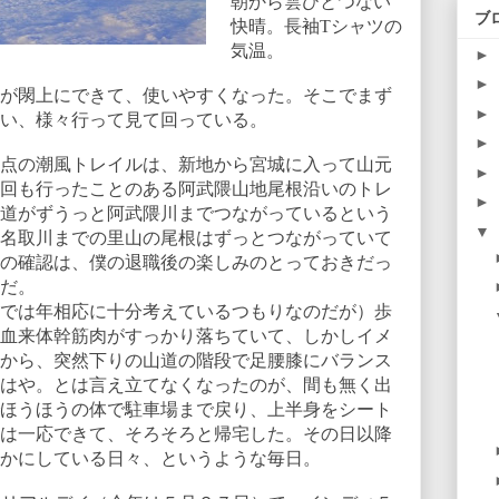
朝から雲ひとつない
ブ
快晴。長袖
T
シャツの
気温。
►
►
が閖上にできて、使いやすくなった。そこでまず
►
い、様々行って見て回っている。
►
点の潮風トレイルは、新地から宮城に入って山元
►
回も行ったことのある阿武隈山地尾根沿いのトレ
►
道がずうっと阿武隈川までつながっているという
▼
名取川までの里山の尾根はずっとつながっていて
の確認は、僕の退職後の楽しみのとっておきだっ
だ。
では年相応に十分考えているつもりなのだが）歩
血来体幹筋肉がすっかり落ちていて、しかしイメ
から、突然下りの山道の階段で足腰膝にバランス
はや。とは言え立てなくなったのが、間も無く出
ほうほうの体で駐車場まで戻り、上半身をシート
は一応できて、そろそろと帰宅した。その日以降
かにしている日々、というような毎日。