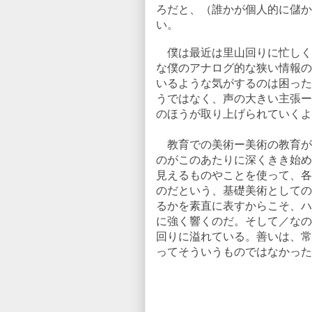
ろだと、（誰かが個人的に儲か
い。
僕は最近は里山回りに忙しく
な僕のアナログ的な狭い情報の
いるような気がするのは困った
うではなく、声の大きい主張ー
のほうが取り上げられていくよ
教育での美術ー美術の教育が
のがこのあたりに深くきき始め
見えるものやことを使って、各
のだという、基礎美術としての
るかを素直に表すからこそ、ハ
に強く響くのだ。そして／なの
回りに溢れている。善いは、常
ってそういうものではなかった