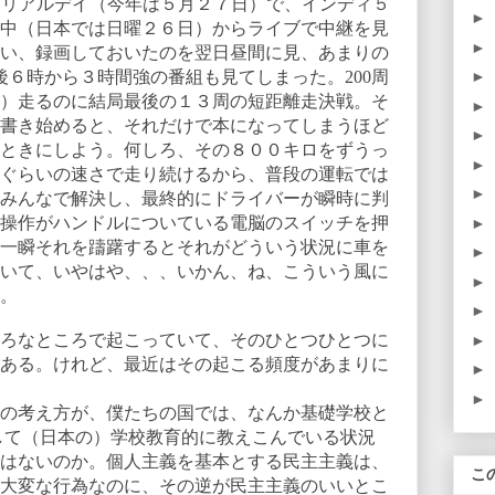
モリアルデイ（今年は５月２７日）で、インディ５
►
中（日本では日曜２６日）からライブで中継を見
►
い、録画しておいたのを翌日昼間に見、あまりの
後６時から３時間強の番組も見てしまった。
200
周
►
）走るのに結局最後の１３周の短距離走決戦。そ
►
書き始めると、それだけで本になってしまうほど
►
ときにしよう。何しろ、その８００キロをずうっ
►
ぐらいの速さで走り続けるから、普段の運転では
►
みんなで解決し、最終的にドライバーが瞬時に判
操作がハンドルについている電脳のスイッチを押
►
一瞬それを躊躇するとそれがどういう状況に車を
►
いて、いやはや、、、いかん、ね、こういう風に
►
。
►
ろなところで起こっていて、そのひとつひとつに
►
ある。けれど、最近はその起こる頻度があまりに
►
►
の考え方が、僕たちの国では、なんか基礎学校と
して（日本の）学校教育的に教えこんでいる状況
はないのか。個人主義を基本とする民主主義は、
こ
大変な行為なのに、その逆が民主主義のいいとこ