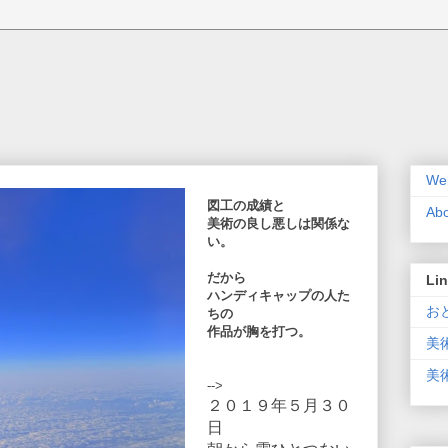
Wel
図工の成績と
Ab
美術の良し悪しは
関係な
い。
だから
Li
ハンディキャップの人た
おと
ちの
作品が胸を打つ。
美
美術
-->
２０１９年５月３０
日