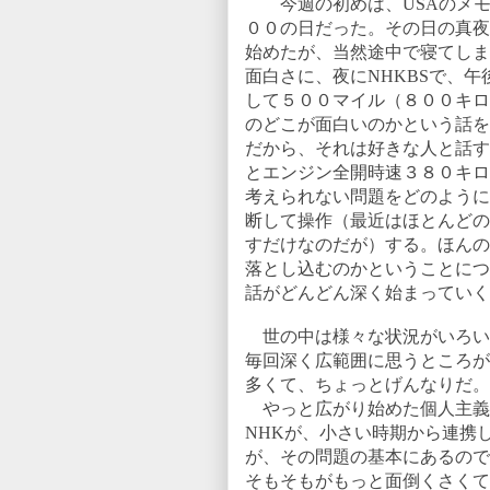
今週の初めは、
USA
のメ
００の日だった。その日の真夜
始めたが、当然途中で寝てしま
面白さに、夜に
NHKBS
で、午
して５００マイル（８００キロ
のどこが面白いのかという話を
だから、それは好きな人と話す
とエンジン全開時速３８０キロ
考えられない問題をどのように
断して操作（最近はほとんどの
すだけなのだが）する。ほんの
落とし込むのかということにつ
話がどんどん深く始まっていく
世の中は様々な状況がいろい
毎回深く広範囲に思うところが
多くて、ちょっとげんなりだ。
やっと広がり始めた個人主義
NHK
が、小さい時期から連携
が、その問題の基本にあるので
そもそもがもっと面倒くさくて