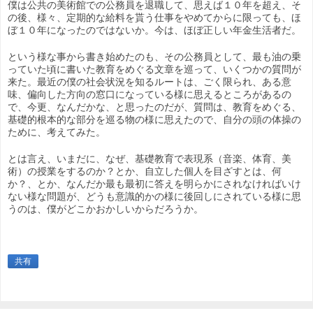
僕は公共の美術館での公務員を退職して、思えば１０年を超え、そ
の後、様々、定期的な給料を貰う仕事をやめてからに限っても、ほ
ぼ１０年になったのではないか。今は、ほぼ正しい年金生活者だ。
という様な事から書き始めたのも、その公務員として、最も油の乗
っていた頃に書いた教育をめぐる文章を巡って、いくつかの質問が
来た。最近の僕の社会状況を知るルートは、ごく限られ、ある意
味、偏向した方向の窓口になっている様に思えるところがあるの
で、今更、なんだかな、と思ったのだが、質問は、教育をめぐる、
基礎的根本的な部分を巡る物の様に思えたので、自分の頭の体操の
ために、考えてみた。
とは言え、いまだに、なぜ、基礎教育で表現系（音楽、体育、美
術）の授業をするのか？とか、自立した個人を目ざすとは、何
か？、とか、なんだか最も最初に答えを明らかにされなければいけ
ない様な問題が、どうも意識的かの様に後回しにされている様に思
うのは、僕がどこかおかしいからだろうか。
共有