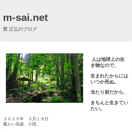
m-sai.net
齋 正弘のブログ
人は
地球上の生
き物なので、
生まれたからには
いつか死ぬ。
当たり前だから、
きちんと生きてい
たい。
２０２５年 ３月１９日
暖かい高曇、小雨。