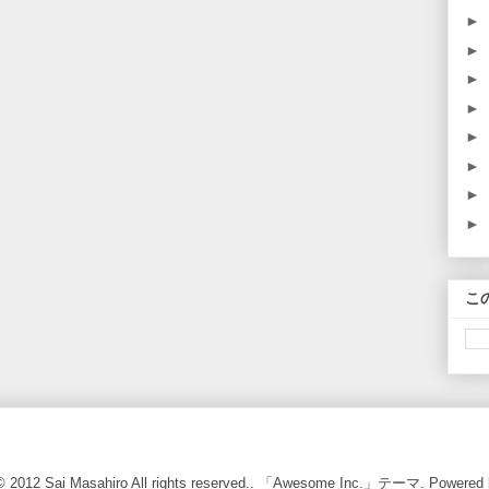
►
►
►
►
►
►
►
►
こ
 © 2012 Sai Masahiro All rights reserved.. 「Awesome Inc.」テーマ. Powered