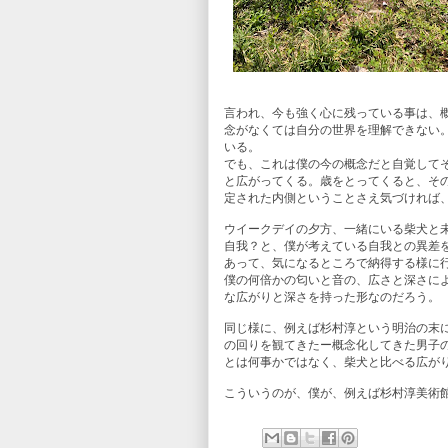
言われ、今も強く心に残っている事は、
念がなくては自分の世界を理解できない
いる。
でも、これは僕の今の概念だと自覚して
と広がってくる。歳をとってくると、そ
定された内側ということさえ気づければ
ウイークデイの夕方、一緒にいる柴犬と
自我？と、僕が考えている自我との異差
あって、気になるところで納得する様に
僕の何倍かの匂いと音の、広さと深さに
な広がりと深さを持った形なのだろう。
同じ様に、例えば杉村淳という明治の末
の回りを観てきたー概念化してきた男子
とは何事かではなく、柴犬と比べる広が
こういうのが、僕が、例えば杉村淳美術