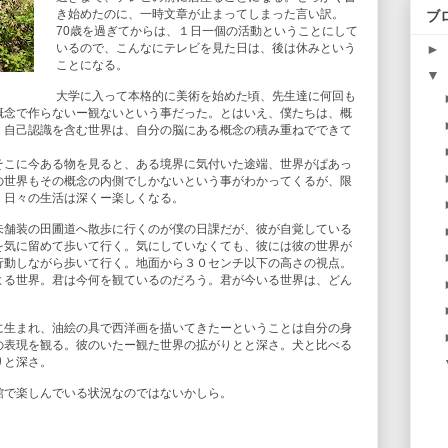
き始めたのに、一時文章が止まってしまった言い訳。
ブ
70歳を過ぎてからは、１日一個の活動ということにして
►
いるので、こんなにテレビを見た日は、後は休みという
ことになる。
▼
大学に入って本格的に美術を始めた頃、先生達に何回も
概念で作らないー観ないという事だった。とはいえ、僕たちは、概
。自己認識を含む世界は、自分の脳にある概念の積み重ねでできて
そこに今ある物を見ると、ある境界に気付いた途端、世界がぱあっ
の世界もその概念の内側でしかないという事がわかってくるが、限
、日々の生活は深くー楽しくなる。
未舗装の田圃道へ散歩に行くのが僕の日課だが、彼が自覚している
を気に留めて歩いて行く。気にしていなくても、彼には彼の世界が
行動しながら歩いて行く。地面から３０センチ以下の高さの視点。
よる世界。君は今何を観ているのだろう。君が今いる世界は、どん
に生まれ、油絵の具で西洋画を描いてきたーということは自分の身
の表現を観る。彼のいたー観た世界の拡がりとと深さ。犬と比べる
りと深さ。
館で楽しんでいる状況なのではないかしら。