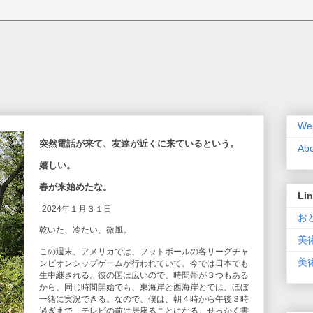
Wel
突然電話が来て、友達が近くに来ているという。
Ab
嬉しい。
春が来始めたな。
Li
2024年１月３１日
おと
乾いた、冷たい、微風。
美
この週末、アメリカでは、フットボールの各リーグチャ
美術
ンピオンシップゲームが行われていて、今では日本でも
生中継される。彼の国は広いので、時間帯が３つもある
から、同じ時間開始でも、東海岸と西海岸とでは、ほぼ
一緒に実況できる。なので、僕は、朝４時から午後３時
過ぎまで、テレビの前に居座ることになる。せっかく書