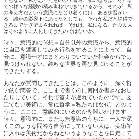
でもない、私が思ったものか？普通、私の思考は、それま
での様々な経験の積み重ねでできているから、それが、私
の考え方だという意識にたどり着くには、ある練習がい
る。誰かの影響下にあったとしても、それが私だと納得で
きるまで研ぎ澄まされれば、それは、私になる。たぶん人
はそのように人化してきたのではないか。
時々、意識的に瞑想＝自分以外の意識から、意識的
に自己を遮断してみる行為をすることによって、自
分に、意識せずにまとわりついていた社会からでは
見つけられない、純粋な世界を再び見つけることが
できたりする。
あなたが質問してきたことは、このように、深く哲
学的な問答で、ここまで書くのに何回か書きなおし
たりしていて、それで答えが遅れていたのです。図
工でない美術は、常に哲学＝私たちはなぜ、どのよ
うに、ここに、意識的にいるのかを問いかけます。
時々、意識的に、または無意識のうちに、一人で深
くこのような問答を自分にしていない人は、美術館
に入れば美術だからねというようなことを口走って