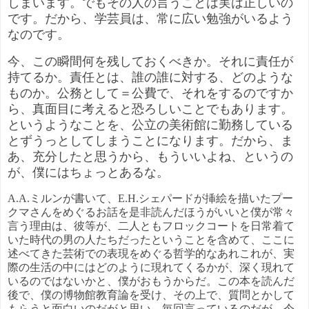
しまいます。でもその人の言うことは実は正しいの
です。だから、学芸員は、常に広い勉強がいるよう
なのです。
今、この瞬間何を残しておくべきか。それに責任が
持てるか。責任とは、誰の誰に対する、どのような
ものか。公務として＝公費で、それをするのですか
ら、真面目に考えると恐ろしいことでもあります。
というようなことを、公立の美術館に勤務している
とずうっとしてしまうことになります。だから、ま
あ、充分したと思うから、もういいよね、というの
が、僕にはちょっとあるな。
A.A.
ミルンが書いて、
E.H.
シェパードが挿絵を描いたプー
クマさんをめぐるお話を是非読んだほうがいいと僕が常々
言う理由は、彼等が、二人ともフロックコートを日常着て
いた時代の男の人たちだったということを含めて、ここに
述べてきた芸術での表現をめぐる哲学的なあれこれが、実
際の生活の中にはどのように現れてくるかが、深く現れて
いるのではないかと、僕がおもうからだ。この本を読んだ
後で、僕の博物館教育論を受け、その上で、質問とかして
もらうと面白いのだがと思い、毎回言っているのだが、今