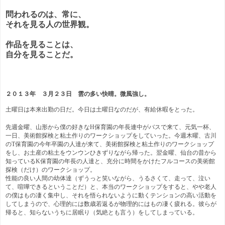
問われるのは、常に、
それを見る人の世界観。
作品を見ることは、
自分を見ることだ。
２０１３年 ３月２３日 雲の多い快晴。微風強し。
土曜日は本来出勤の日だ。今日は土曜日なのだが、有給休暇をとった。
先週金曜、山形から僕の好きなH保育園の年長連中がバスで来て、元気一杯、
一日、美術館探検と粘土作りのワークショップをしていった。今週木曜、古川
のT保育園の今年卒園の人達が来て、美術館探検と粘土作りのワークショップ
をし、お土産の粘土をウンウンひきずりながら帰った。翌金曜、仙台の昔から
知っているK保育園の年長の人達と、充分に時間をかけたフルコースの美術館
探検（だけ）のワークショップ。
性能の良い人間の幼体達（ずうっと笑いながら、うるさくて、走って、泣い
て、喧嘩できるということだ）と、本当のワークショップをすると、やや老人
の僕はもの凄く集中し、それを悟られないように動くテンションの高い活動を
してしまうので、心理的には数歳若返るが物理的にはもの凄く疲れる。彼らが
帰ると、知らないうちに居眠り（気絶とも言う）をしてしまっている。