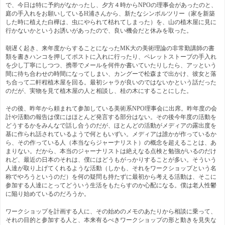
で、今日は特に予約がなかったし、夕方４時からNPOの理事会があったのと、
庭の手入れをお願いしているH浦さんから、新たなシンボルツリー（家を新築
した時に植えた白樺は、虫にやられて枯れてしまった）を、山の植木屋に見に
行かないかというお誘いがあったので、良い機会だと休みを取った。
朝遅く起き、来年度からすることになったMK大の美術理論の非常勤講師の書
類を書きハンコを押してポストに入れに行ったり、ペレットストーブの手入れ
を少し丁寧にしつつ、携帯でメールを何件か書いていたりしたら、アッという
間に待ち合わせの時間になってしまい、カングーで松森まで出かけ、彼女と落
ち合って二軒程植木屋を回る。最初シャラが良いのではないかという話だった
のだが、実物を見て植木屋の人と相談し、桂の木にすることにした。
その後、昨年から頼まれて参加している美術系NPO理事会に出席。昨年度の会
計や活動の報告は僕にはほとんど発言する部分はない。その後今年度の活動を
どうするかをみんなで話し合うのだが、ほとんどの活動がメディアの露出度を
基に作られ話されているようで何ともいずい。メディアは誰かが作っているか
ら、その作っている人（本当ならジャーナリスト）の概念を超えることは、あ
まりない。だから、本当のジャーナリストは絶えなる点検と勉強がいるのだけ
れど、最近の日本のそれは、僕にはどうもがっかりすることが多い。そういう
人達が取り上げてくれるような活動（しかも、それをワークショップという名
称でやろうというのだ）を何の疑問も持たずに最初から考える活動は、そこに
参加する人達にとってどういう生活をもたらすのか心配になる。僕は老人性鬱
に陥り始めているのだろうか。
ワークショップを計画する人に、その始めのメモのあたりから相談に乗って、
それの目的と参加する人と、本来有るべきワークショップの形と動きを見失な