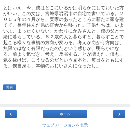
とはいえ、今、僕はどこにいるかは明らかにしておいた方
がいい。この文は、宮城県岩沼市の自宅で書いている。２
００５年の４月から、実家のあったところに新たに家を建
てて、長年住んだ県の官舎から移った。子供たちは、いよ
いよ、まったくいない。かわりにかみさんと、僕の父と一
緒に暮らしている。８２歳の人と暮らすと、暮らすことで
起こる様々な事柄の方向が変わる。考えが向かう方向は、
無限ではなく有限だったのだという感じが、明らかにな
る。前より気づき、考え、反省することが増えた。僕も、
気を抜けば、こうなるのだという見本と、毎日をともにす
る。僕自身も、本物のおじいさんになったし。
共有
‹
›
ホーム
ウェブ バージョンを表示