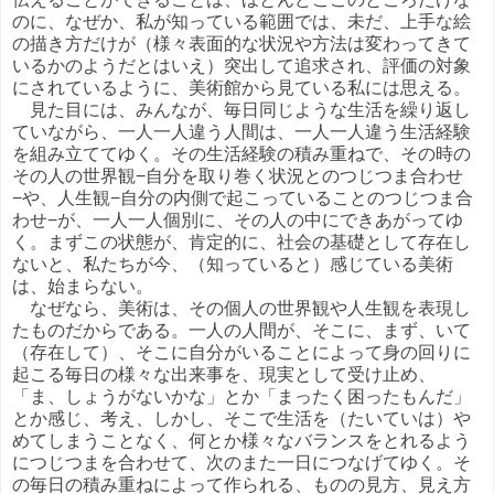
のに、なぜか、私が知っている範囲では、未だ、上手な絵
の描き方だけが（様々表面的な状況や方法は変わってきて
いるかのようだとはいえ）突出して追求され、評価の対象
にされているように、美術館から見ている私には思える。
見た目には、みんなが、毎日同じような生活を繰り返し
ていながら、一人一人違う人間は、一人一人違う生活経験
を組み立ててゆく。その生活経験の積み重ねで、その時の
その人の世界観−自分を取り巻く状況とのつじつま合わせ
−や、人生観−自分の内側で起こっていることのつじつま合
わせ−が、一人一人個別に、その人の中にできあがってゆ
く。まずこの状態が、肯定的に、社会の基礎として存在し
ないと、私たちが今、（知っていると）感じている美術
は、始まらない。
なぜなら、美術は、その個人の世界観や人生観を表現し
たものだからである。一人の人間が、そこに、まず、いて
（存在して）、そこに自分がいることによって身の回りに
起こる毎日の様々な出来事を、現実として受け止め、
「ま、しょうがないかな」とか「まったく困ったもんだ」
とか感じ、考え、しかし、そこで生活を（たいていは）や
めてしまうことなく、何とか様々なバランスをとれるよう
につじつまを合わせて、次のまた一日につなげてゆく。そ
の毎日の積み重ねによって作られる、ものの見方、見え方