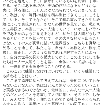
いへたを越えて、そこに描かれているものを真摯に丁寧に
見る。そこにある表現が、美術の作品になるかどうかは、
実は、見る側に、ほとんどゆだねられていると言ってよ
い。私は、今、毎日の経験を積み重ねてきてここにこうし
て、いる。そしてあなたが、そこで積み重ねてきた生活経
験によって表現された、あなたの世界を見ている。私たち
の世界観は、本当に一人一人違っていて、いかにもバラバ
ラであるかのように見えるけれど、私たちは人間どうしで
あるということを知っていて、その大きな枠から出ること
はない。その人が真摯に描いた世界観を、こちらも真摯に
見ることを通して、私たちは、自分の世界観と人生観を点
検し、修正し、どのような形であれ理解することによっ
て、自分の世界の見方を拡大してゆく。このようにして私
たちは一人一人違うことを基に、全体について思いをは
せ、一体化する実感を持つことができる。
このことは練習しなければいけないし、いくら練習して
も終わることはない。
ここまで原理に戻って考えてみれば、美術についてわか
らないことなんか、実はほとんど無かったのだということ
は実感できるのではないか。最終的に、みんな一人一人違
うのだということを尊重して大切に想い、その上で、しか
し、みんなで「善く」住むことのできる社会を考えるられ
る大人を作る。美術は（その基礎としての図工も）、その